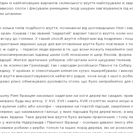
Один із найтиповіших варіантів селянського взуття майстрували зі зв
авколо споти і фіксували ремінцями. Іноді шнурки зав’язувалися під
ині штанини.
мо кілька типів подібного взуття, починаючи від шотландських ґіллі і з
країн. Існував і так званий “задертий” варіант такого взуття, коли н
 вгору до гомілки. У такий спосіб взуття оберігали від подряпин і по
ористання звіриних шкур для виготовлення взуття було пов’язане з т
 ж одягу, – первісні люди вірили в те, що вони можуть перейняти силу
нічноамериканські індіанці шили собі мокасини зі шкір бізонів, форм
радицій. Жителі арктичних узбереж обгортали ноги шкурами тюленів,
их як ескімосам Гренландії, так і народам російської Півночі та Сибіру
едину. У країнах зі спекотнішим кліматом хутро зішкрябували, і вик
я взуття використовувалося набагато рідше, хоча іноді з нього робил
рево різко обмежувало рухливість стопи, що було неприйнятно для пе
ьому Римі бранцям насильно надягали на ноги дерев’яні сандалі, при
ювало будь-яку втечу. У XVI, XVII і навіть XVIII століттях знатні міські
и вуличні сабо або клопфи – черевики на товстій підошві, закріплені
евики, що називалися галоші, у яких підошва була дерев’яною, а верх
сивах Арденн. Таке дерев’яне взуття було вельми практичним, і тому
 у жителів Нідерландів і Північної Франції – оскільки давало змогу зб
ревики робили з верби, тополі та інших порід дерева, які не розколю