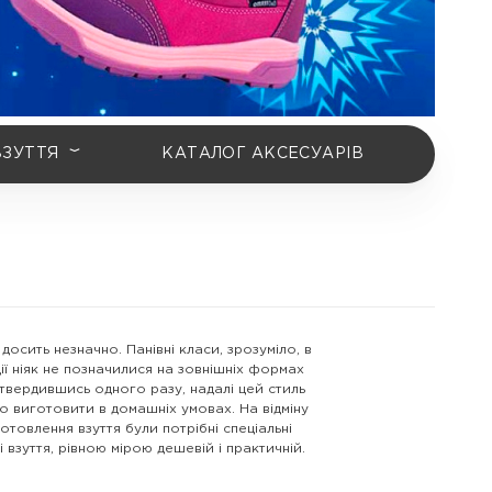
ВЗУТТЯ
КАТАЛОГ АКСЕСУАРІВ
досить незначно. Панівні класи, зрозуміло, в
ції ніяк не позначилися на зовнішніх формах
 утвердившись одного разу, надалі цей стиль
ло виготовити в домашніх умовах. На відміну
отовлення взуття були потрібні спеціальні
 взуття, рівною мірою дешевій і практичній.