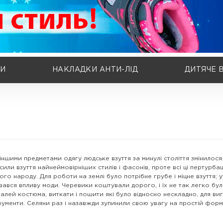
КИ
НАКЛАДКИ АНТИ-ЛІД
ДИТЯЧЕ 
іншими предметами одягу людське взуття за минулі століття змінилося 
сили взуття найнеймовірніших стилів і фасонів, проте всі ці пертурба
ого народу. Для роботи на землі було потрібне грубе і міцне взуття;
авався впливу моди. Черевики коштували дорого, і їх не так легко бу
талей костюма, виткати і пошити які було відносно нескладно, для виг
рументи. Селяни раз і назавжди зупинили свою увагу на простій формі