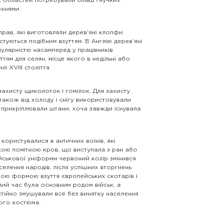
их областей потребували більш гнучких
рхнями.
рав, які виготовляли дерев’яні клопфи.
стуються подібним взуттям. В Англію дерев’яні
пулярністю насамперед у працівників
тям для селян, місце якого в недільні або
 XVIII століття.
ахисту щиколоток і гомілок. Для захисту
 а також від холоду і снігу використовували
біт прикріплювали штани, хоча завжди існувала
ористувалися в античних воїнів, які
акою помітною кров, що виступала з ран або
військової уніформи червоний колір змінився
селення народів, після успішних вторгнень
вною формою взуття європейських скотарів і
алий час була основним родом військ, а
остійно змушували все без винятку населення
ного костюма.