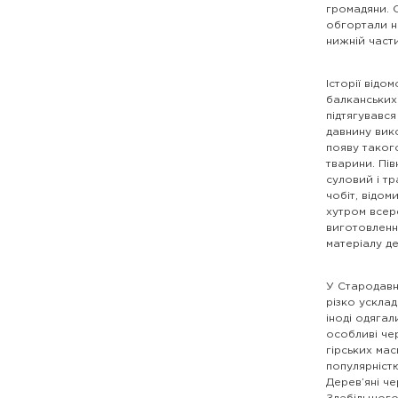
громадяни. 
обгортали н
нижній част
Історії відо
балканських 
підтягувався
давнину вик
появу такого
тварини. Пів
суловий і т
чобіт, відом
хутром всер
виготовленн
матеріалу де
У Стародавн
різко ускладн
іноді одягал
особливі чер
гірських ма
популярністю
Дерев’яні че