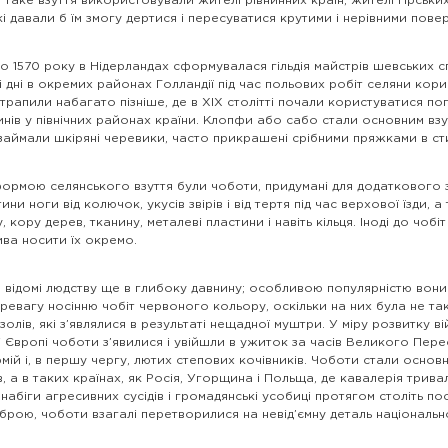
 таке взуття використовували жителі рівнинних країн; жителі гірськ
кі давали б їм змогу дертися і пересуватися крутими і нерівними пове
 1570 року в Нідерландах сформувалася гільдія майстрів шевських сп
і дні в окремих районах Голландії під час польових робіт селяни кори
рапили набагато пізніше, де в XIX столітті почали користуватися по
инів у північних районах країни. Клопфи або сабо стали основним взут
 займали шкіряні черевики, часто прикрашені срібними пряжками в стилі
ормою селянського взуття були чоботи, придумані для додаткового з
ини ноги від колючок, укусів звірів і від тертя під час верхової їзди,
, кору дерев, тканину, металеві пластини і навіть кільця. Іноді до чо
ива носити їх окремо.
 відомі людству ще в глибоку давнину; особливою популярністю вони к
еревагу носінню чобіт червоного кольору, оскільки на них була не т
олів, які з’являлися в результаті нещадної муштри. У міру розвитку 
 Європі чоботи з’явилися і увійшли в ужиток за часів Великого Пере
мій і, в першу чергу, лютих степових кочівників. Чоботи стали осно
, а в таких країнах, як Росія, Угорщина і Польща, де кавалерія трив
набіги агресивних сусідів і громадянські усобиці протягом століть п
зброю, чоботи взагалі перетворилися на невід’ємну деталь національ