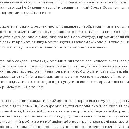
еленці взагалі не носили взуття, і для багатьох малорозвинених наро
ах і сьогодні є буденним зустріти селянина, який бреде босоніж по пу
 перед тим, як увійти в місто.
ших єгипетських фресках часто трапляються зображення знатного па
 його раб, який тримає в руках напоготові його туфлі на випадок, як
взуття було ознакою високого соціального статусу, і простим селяна
 У деяких країнах, звичку носити взуття вважали “жіночою” і такою, 
ся мати взуття з метою запобігти їхнім можливим втечам.
флі або сандалі, вочевидь, робили зі зшитого пальмового листя, пап
остою – взуття не зісковзувало з ноги, утримуване стрічками з ллян
них народів носило різні імена, одним з яких було латинське солеа, ві
ошва, підметка”). Іспанські альпаргатас з мотузяною підошвою і полот
очіочі (від латинського “сіціоніі”) та ушути Південної Америки – всі во
 римською цивілізацією.
том селянських сандалій, який зберігся в первозданному вигляді до н
могою двох ремінців. Така форма взуття сьогодні знайшла своє втілен
елів Аравії, Північної Африки та окремих районів Південної Америки. 
і шльопанці, що називалися соккус, від назви яких походить і сучасне
ккусі, який робили з м’якої шкіри або вовни, з’явився ремінець, що 
 форму шльопанців (попередників японського робочого взуття табі, а