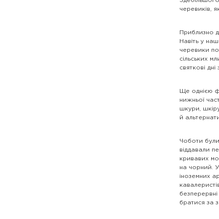
Здебільшого
черевиків, я
Приблизно до
Навіть у наш
черевики пот
сільських мл
святкові дні
Ще однією ф
нижньої част
шкури, шкіру
й альтернат
Чоботи були
віддавали п
кривавих моз
на чорний. У
іноземних ар
кавалеристів
безперервні 
братися за 