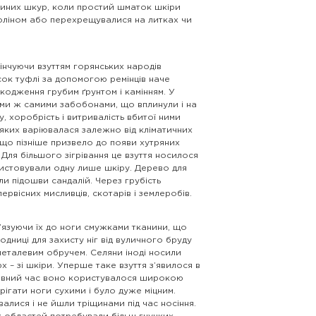
іриних шкур, коли простий шматок шкіри
 коліном або перехрещувалися на литках чи
акінчуючи взуттям горянських народів
осок туфлі за допомогою ремінців наче
шкодження грубим ґрунтом і камінням. У
ими ж самими забобонами, що вплинули і на
, хоробрість і витривалість вбитої ними
а яких варіювалася залежно від кліматичних
 що пізніше призвело до появи хутряних
. Для більшого зігрівання це взуття носилося
ористовували одну лише шкіру. Дерево для
и підошви сандалій. Через грубість
рвісних мисливців, скотарів і землеробів.
в’язуючи їх до ноги смужками тканини, що
 модниці для захисту ніг від вуличного бруду
 металевим обручем. Селяни іноді носили
 – зі шкіри. Уперше таке взуття з’явилося в
 певний час воно користувалося широкою
ерігати ноги сухими і було дуже міцним.
валися і не йшли тріщинами під час носіння.