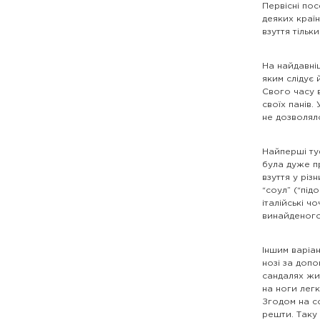
Первісні пос
деяких країн
взуття тільки
На найдавні
яким слідує
Свого часу 
своїх панів.
не дозволяло
Найперші ту
була дуже пр
взуття у різ
“соул” (“під
італійські ч
винайденого
Іншим варіан
нозі за допо
сандалях жит
на ноги легк
Згодом на со
решти. Таку