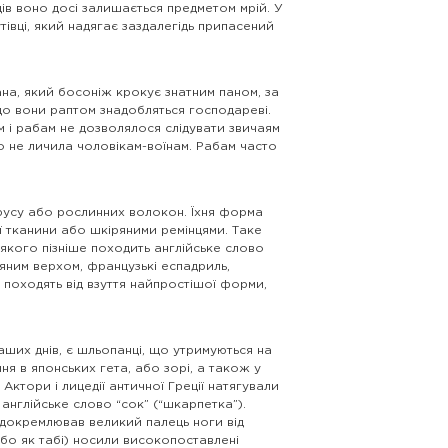
дів воно досі залишається предметом мрій. У
тівці, який надягає заздалегідь припасений
на, який босоніж крокує знатним паном, за
що вони раптом знадобляться господареві.
м і рабам не дозволялося слідувати звичаям
що не личила чоловікам-воїнам. Рабам часто
ірусу або рослинних волокон. Їхня форма
ої тканини або шкіряними ремінцями. Таке
д якого пізніше походить англійське слово
няним верхом, французькі еспадриль,
ни походять від взуття найпростішої форми,
аших днів, є шльопанці, що утримуються на
ня в японських гета, або зорі, а також у
Актори і лицедії античної Греції натягували
 англійське слово “сок” (“шкарпетка”).
відокремлював великий палець ноги від
бо як табі) носили високопоставлені