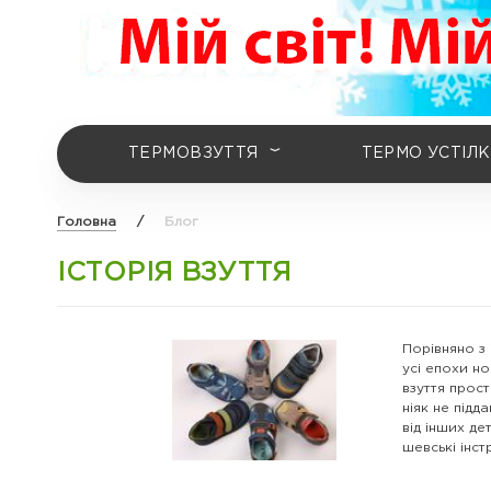
ТЕРМОВЗУТТЯ
ТЕРМО УСТІЛ
Головна
/
Блог
ІСТОРІЯ ВЗУТТЯ
Порівняно з 
усі епохи но
взуття прост
ніяк не підд
від інших де
шевські інст